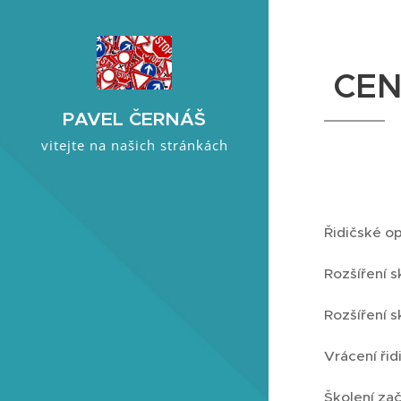
CEN
PAVEL ČERNÁŠ
vitejte na našich stránkách
Řidičské o
Rozšíření 
Rozšíření 
Vrácení ři
Školení za