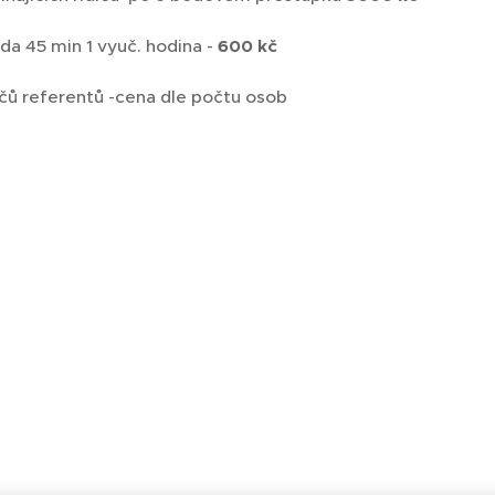
zda 45 min 1 vyuč. hodina -
600 kč
ičů referentů -cena dle počtu osob