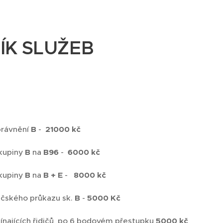
ÍK SLUŽEB
právnění
B
-
21000 kč
skupiny
B
na
B96
-
6000 kč
skupiny
B
na
B + E
-
8000 kč
dičského průkazu sk.
B
-
5000 Kč
čínajících řidičů po 6 bodovém přestupku
5000 kč